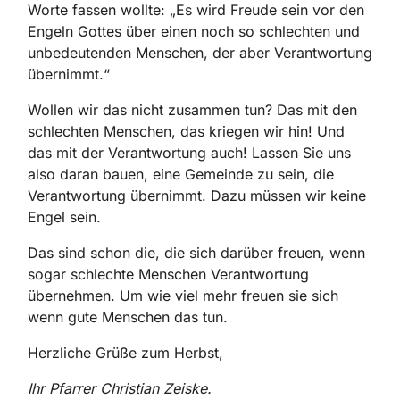
Worte fassen wollte: „Es wird Freude sein vor den
Engeln Gottes über einen noch so schlechten und
unbedeutenden Menschen, der aber Verantwortung
übernimmt.“
Wollen wir das nicht zusammen tun? Das mit den
schlechten Menschen, das kriegen wir hin! Und
das mit der Verantwortung auch! Lassen Sie uns
also daran bauen, eine Gemeinde zu sein, die
Verantwortung übernimmt. Dazu müssen wir keine
Engel sein.
Das sind schon die, die sich darüber freuen, wenn
sogar schlechte Menschen Verantwortung
übernehmen. Um wie viel mehr freuen sie sich
wenn gute Menschen das tun.
Herzliche Grüße zum Herbst,
Ih
r
P
f
a
rr
er
C
h
r
i
s
t
i
a
n
Z
e
i
s
k
e
.