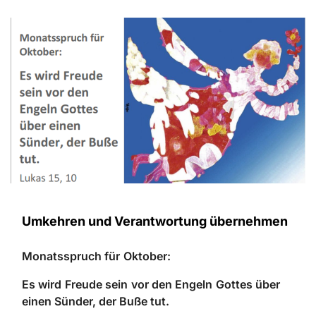
Umkehren und Verantwortung übernehmen
M
o
n
a
t
s
s
p
r
u
c
h f
ü
r
O
k
t
o
b
e
r
:
E
s
wi
r
d
F
r
e
ude se
i
n
v
or d
e
n
E
n
g
el
n
Go
tt
e
s üb
e
r
ei
n
e
n
S
ünd
e
r
, d
e
r Bu
ß
e
t
u
t
.