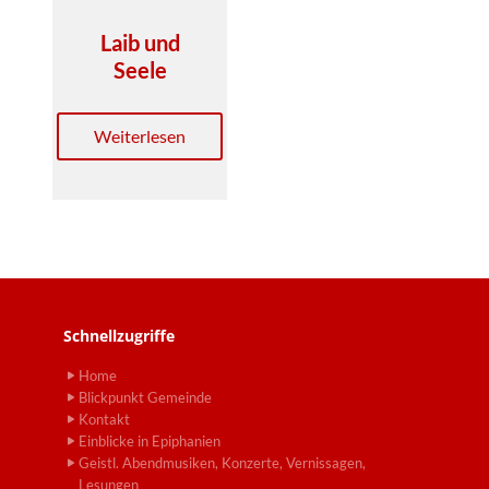
Laib und
Seele
Weiterlesen
Schnellzugriffe
Home
Blickpunkt Gemeinde
Kontakt
Einblicke in Epiphanien
Geistl. Abendmusiken, Konzerte, Vernissagen,
Lesungen