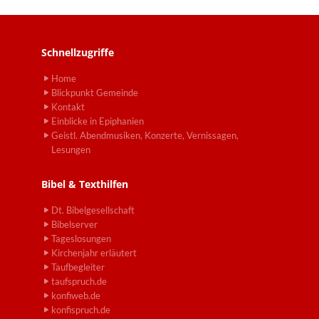
Schnellzugriffe
Home
Blickpunkt Gemeinde
Kontakt
Einblicke in Epiphanien
Geistl. Abendmusiken, Konzerte, Vernissagen,
Lesungen
Bibel & Texthilfen
Dt. Bibelgesellschaft
Bibelserver
Tageslosungen
Kirchenjahr erläutert
Taufbegleiter
taufspruch.de
konfiweb.de
konfispruch.de