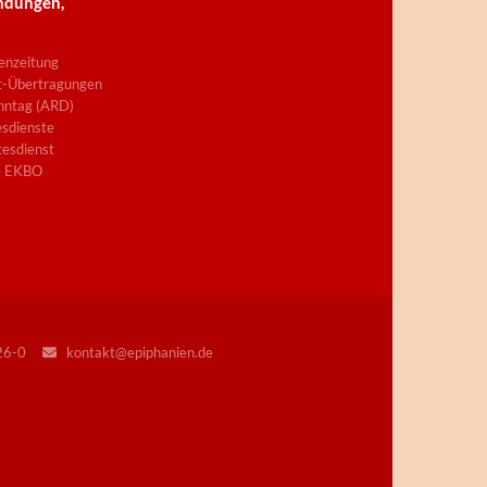
ndungen,
enzeitung
t-Übertragungen
nntag (ARD)
sdienste
esdienst
e EKBO
226-0
kontakt@epiphanien.de
