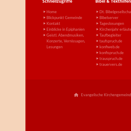
Schnellzugriffe
Bibel & Texthilfen
Home
Dt. Bibelgesellscha
Blickpunkt Gemeinde
Bibelserver
Kontakt
Tageslosungen
Einblicke in Epiphanien
Kirchenjahr erläut
Geistl. Abendmusiken,
Taufbegleiter
Konzerte, Vernissagen,
taufspruch.de
Lesungen
konfiweb.de
konfispruch.de
trauspruch.de
trauervers.de
Evangelische Kirchengemeind
