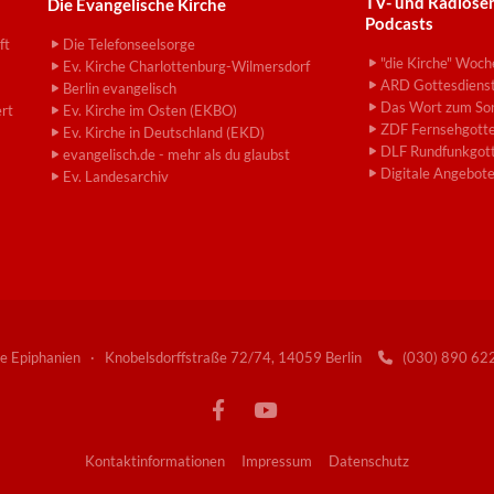
TV- und Radiose
Die Evangelische Kirche
Podcasts
ft
Die Telefonseelsorge
"die Kirche" Woch
Ev. Kirche Charlottenburg-Wilmersdorf
ARD Gottesdiens
Berlin evangelisch
Das Wort zum So
ert
Ev. Kirche im Osten (EKBO)
ZDF Fernsehgotte
Ev. Kirche in Deutschland (EKD)
DLF Rundfunkgott
evangelisch.de - mehr als du glaubst
Digitale Angebot
Ev. Landesarchiv
e Epiphanien · Knobelsdorffstraße 72/74, 14059 Berlin
(030) 890 6

Kontaktinformationen
Impressum
Datenschutz