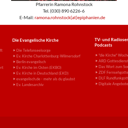
Pfarrerin Ramona Rohnstock
Tel. (030) 890 6226-6
E-Mail:
ramona.rohnstock(at)epiphanien.de
TV- und Radiose
Die Evangelische Kirche
Podcasts
ft
Die Telefonseelsorge
"die Kirche" Woch
Ev. Kirche Charlottenburg-Wilmersdorf
ARD Gottesdiens
Berlin evangelisch
Das Wort zum So
ert
Ev. Kirche im Osten (EKBO)
ZDF Fernsehgotte
Ev. Kirche in Deutschland (EKD)
DLF Rundfunkgott
evangelisch.de - mehr als du glaubst
Digitale Angebot
Ev. Landesarchiv