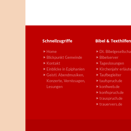
Schnellzugriffe
Bibel & Texthilfen
Home
Dt. Bibelgesellscha
Blickpunkt Gemeinde
Bibelserver
Kontakt
Tageslosungen
Einblicke in Epiphanien
Kirchenjahr erläut
Geistl. Abendmusiken,
Taufbegleiter
Konzerte, Vernissagen,
taufspruch.de
Lesungen
konfiweb.de
konfispruch.de
trauspruch.de
trauervers.de