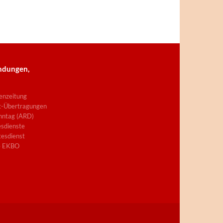
ndungen,
enzeitung
t-Übertragungen
nntag (ARD)
sdienste
esdienst
e EKBO