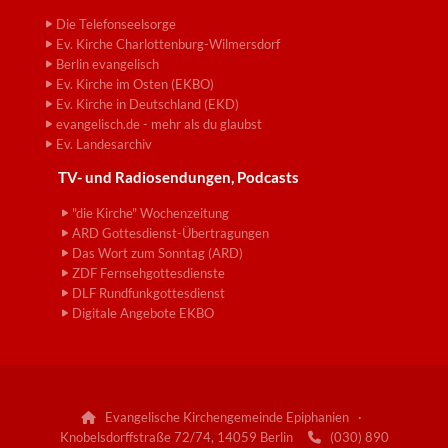
Die Telefonseelsorge
Ev. Kirche Charlottenburg-Wilmersdorf
Berlin evangelisch
Ev. Kirche im Osten (EKBO)
Ev. Kirche in Deutschland (EKD)
evangelisch.de - mehr als du glaubst
Ev. Landesarchiv
TV- und Radiosendungen, Podcasts
"die Kirche" Wochenzeitung
ARD Gottesdienst-Übertragungen
Das Wort zum Sonntag (ARD)
ZDF Fernsehgottesdienste
DLF Rundfunkgottesdienst
Digitale Angebote EKBO
Evangelische Kirchengemeinde Epiphanien ·

Knobelsdorffstraße 72/74, 14059 Berlin
(030) 890
