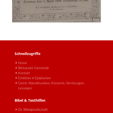
Schnellzugriffe
Home
Blickpunkt Gemeinde
Kontakt
Einblicke in Epiphanien
Geistl. Abendmusiken, Konzerte, Vernissagen,
Lesungen
Bibel & Texthilfen
Dt. Bibelgesellschaft