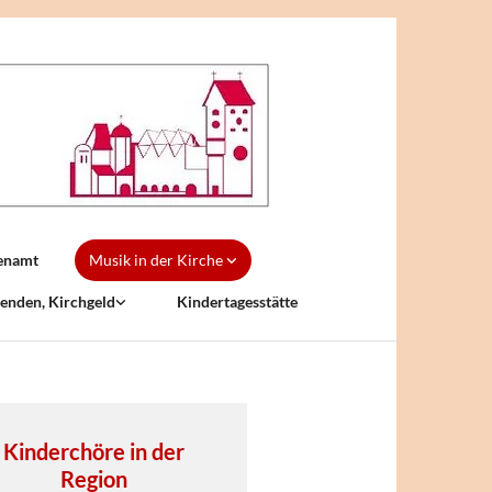
enamt
Musik in der Kirche
enden, Kirchgeld
Kindertagesstätte
Kinderchöre in der
Region