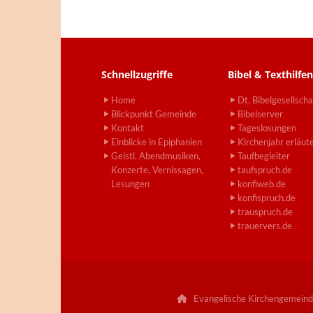
Schnellzugriffe
Bibel & Texthilfen
Home
Dt. Bibelgesellscha
Blickpunkt Gemeinde
Bibelserver
Kontakt
Tageslosungen
Einblicke in Epiphanien
Kirchenjahr erläut
Geistl. Abendmusiken,
Taufbegleiter
Konzerte, Vernissagen,
taufspruch.de
Lesungen
konfiweb.de
konfispruch.de
trauspruch.de
trauervers.de
Evangelische Kirchengemeind
