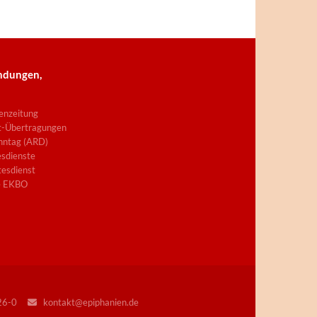
ndungen,
enzeitung
t-Übertragungen
nntag (ARD)
sdienste
esdienst
e EKBO
226-0
kontakt@epiphanien.de
