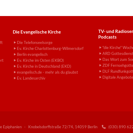
TV- und Radiose
Die Evangelische Kirche
Podcasts
ft
Die Telefonseelsorge
"die Kirche" Woch
Ev. Kirche Charlottenburg-Wilmersdorf
ARD Gottesdiens
Berlin evangelisch
Das Wort zum So
ert
Ev. Kirche im Osten (EKBO)
ZDF Fernsehgotte
Ev. Kirche in Deutschland (EKD)
DLF Rundfunkgott
evangelisch.de - mehr als du glaubst
Digitale Angebot
Ev. Landesarchiv
e Epiphanien · Knobelsdorffstraße 72/74, 14059 Berlin
(030) 890 6
