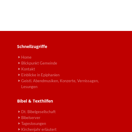
Schnellzugriffe
Home
Blickpunkt Gemeinde
Kontakt
Einblicke in Epiphanien
Geistl. Abendmusiken, Konzerte, Vernissagen,
Lesungen
Bibel & Texthilfen
Dt. Bibelgesellschaft
Bibelserver
Tageslosungen
Kirchenjahr erläutert