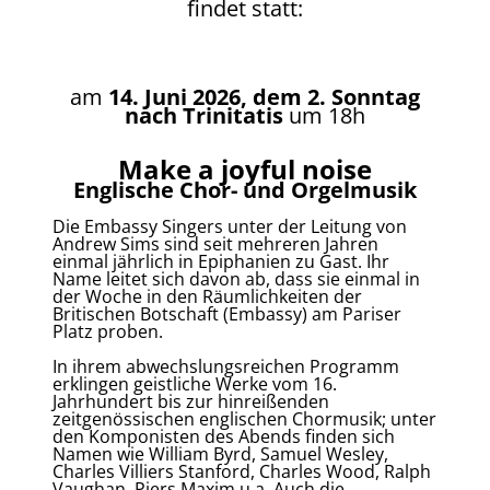
findet statt:
am
14. Juni 2026, dem 2. Sonntag
nach Trinitatis
um 18h
Make a joyful noise
Englische Chor- und Orgelmusik
Die Embassy Singers unter der Leitung von
Andrew Sims sind seit mehreren Jahren
einmal jährlich in Epiphanien zu Gast. Ihr
Name leitet sich davon ab, dass sie einmal in
der Woche in den Räumlichkeiten der
Britischen Botschaft (Embassy) am Pariser
Platz proben.
In ihrem abwechslungsreichen Programm
erklingen geistliche Werke vom 16.
Jahrhundert bis zur hinreißenden
zeitgenössischen englischen Chormusik; unter
den Komponisten des Abends finden sich
Namen wie William Byrd, Samuel Wesley,
Charles Villiers Stanford, Charles Wood, Ralph
Vaughan, Piers Maxim u.a. Auch die