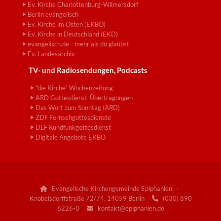
Ev. Kirche Charlottenburg-Wilmersdorf
Berlin evangelisch
Ev. Kirche im Osten (EKBO)
Ev. Kirche in Deutschland (EKD)
evangelisch.de - mehr als du glaubst
Ev. Landesarchiv
TV- und Radiosendungen, Podcasts
"die Kirche" Wochenzeitung
ARD Gottesdienst-Übertragungen
Das Wort zum Sonntag (ARD)
ZDF Fernsehgottesdienste
DLF Rundfunkgottesdienst
Digitale Angebote EKBO
Evangelische Kirchengemeinde Epiphanien ·

Knobelsdorffstraße 72/74, 14059 Berlin
(030) 890

6226-0
kontakt@epiphanien.de
