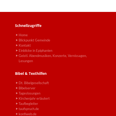
Schnellzugriffe
Home
Blickpunkt Gemeinde
Kontakt
Einblicke in Epiphanien
Geistl. Abendmusiken, Konzerte, Vernissagen,
Lesungen
Bibel & Texthilfen
Dt. Bibelgesellschaft
Bibelserver
Tageslosungen
Kirchenjahr erläutert
Taufbegleiter
taufspruch.de
konfiweb.de