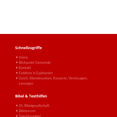
Schnellzugriffe
Home
Blickpunkt Gemeinde
Kontakt
Einblicke in Epiphanien
Geistl. Abendmusiken, Konzerte, Vernissagen,
Lesungen
Bibel & Texthilfen
Dt. Bibelgesellschaft
Bibelserver
Tageslosungen