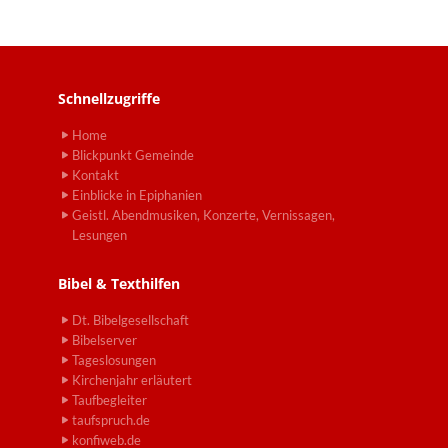
Schnellzugriffe
Home
Blickpunkt Gemeinde
Kontakt
Einblicke in Epiphanien
Geistl. Abendmusiken, Konzerte, Vernissagen,
Lesungen
Bibel & Texthilfen
Dt. Bibelgesellschaft
Bibelserver
Tageslosungen
Kirchenjahr erläutert
Taufbegleiter
taufspruch.de
konfiweb.de