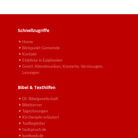
Schnellzugriffe
Home
Blickpunkt Gemeinde
Kontakt
Einblicke in Epiphanien
Geistl. Abendmusiken, Konzerte, Vernissagen,
Lesungen
Bibel & Texthilfen
Dt. Bibelgesellschaft
Bibelserver
Tageslosungen
Kirchenjahr erläutert
Taufbegleiter
taufspruch.de
konfiweb.de