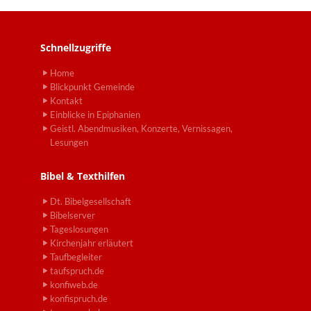
Schnellzugriffe
Home
Blickpunkt Gemeinde
Kontakt
Einblicke in Epiphanien
Geistl. Abendmusiken, Konzerte, Vernissagen,
Lesungen
Bibel & Texthilfen
Dt. Bibelgesellschaft
Bibelserver
Tageslosungen
Kirchenjahr erläutert
Taufbegleiter
taufspruch.de
konfiweb.de
konfispruch.de