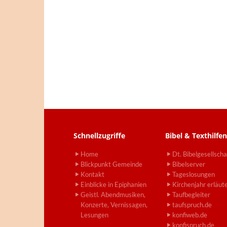
Schnellzugriffe
Bibel & Texthilfen
Home
Dt. Bibelgesellscha
Blickpunkt Gemeinde
Bibelserver
Kontakt
Tageslosungen
Einblicke in Epiphanien
Kirchenjahr erläut
Geistl. Abendmusiken,
Taufbegleiter
Konzerte, Vernissagen,
taufspruch.de
Lesungen
konfiweb.de
konfispruch.de