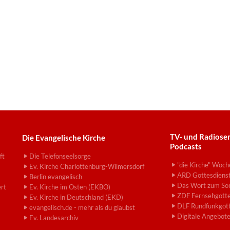
TV- und Radiose
Die Evangelische Kirche
Podcasts
ft
Die Telefonseelsorge
"die Kirche" Woch
Ev. Kirche Charlottenburg-Wilmersdorf
ARD Gottesdiens
Berlin evangelisch
Das Wort zum So
ert
Ev. Kirche im Osten (EKBO)
ZDF Fernsehgotte
Ev. Kirche in Deutschland (EKD)
DLF Rundfunkgott
evangelisch.de - mehr als du glaubst
Digitale Angebot
Ev. Landesarchiv