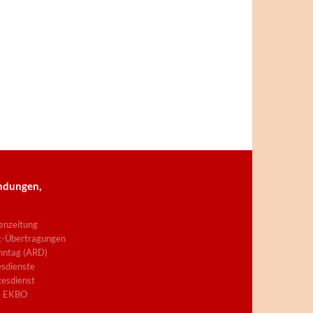
ndungen,
enzeitung
t-Übertragungen
nntag (ARD)
sdienste
esdienst
e EKBO