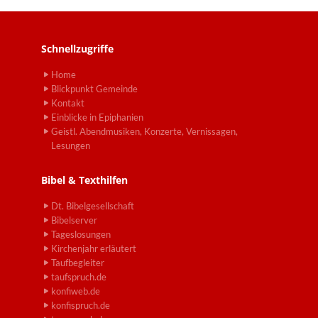
Schnellzugriffe
Home
Blickpunkt Gemeinde
Kontakt
Einblicke in Epiphanien
Geistl. Abendmusiken, Konzerte, Vernissagen,
Lesungen
Bibel & Texthilfen
Dt. Bibelgesellschaft
Bibelserver
Tageslosungen
Kirchenjahr erläutert
Taufbegleiter
taufspruch.de
konfiweb.de
konfispruch.de