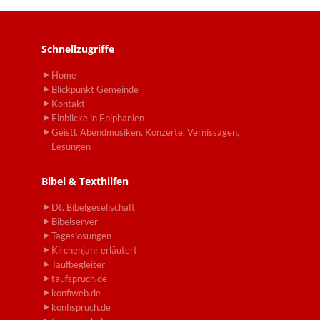
Schnellzugriffe
Home
Blickpunkt Gemeinde
Kontakt
Einblicke in Epiphanien
Geistl. Abendmusiken, Konzerte, Vernissagen,
Lesungen
Bibel & Texthilfen
Dt. Bibelgesellschaft
Bibelserver
Tageslosungen
Kirchenjahr erläutert
Taufbegleiter
taufspruch.de
konfiweb.de
konfispruch.de