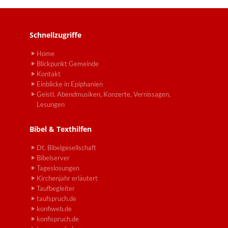
Schnellzugriffe
Home
Blickpunkt Gemeinde
Kontakt
Einblicke in Epiphanien
Geistl. Abendmusiken, Konzerte, Vernissagen,
Lesungen
Bibel & Texthilfen
Dt. Bibelgesellschaft
Bibelserver
Tageslosungen
Kirchenjahr erläutert
Taufbegleiter
taufspruch.de
konfiweb.de
konfispruch.de