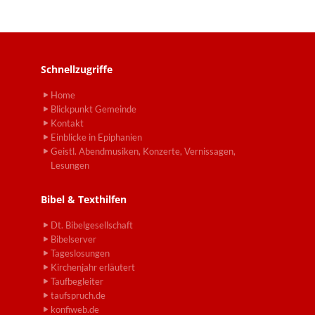
Schnellzugriffe
Home
Blickpunkt Gemeinde
Kontakt
Einblicke in Epiphanien
Geistl. Abendmusiken, Konzerte, Vernissagen,
Lesungen
Bibel & Texthilfen
Dt. Bibelgesellschaft
Bibelserver
Tageslosungen
Kirchenjahr erläutert
Taufbegleiter
taufspruch.de
konfiweb.de