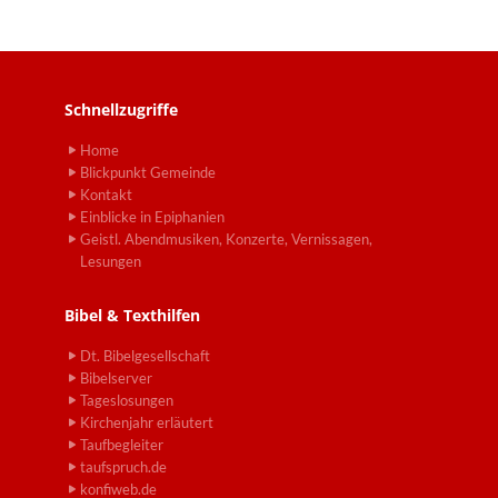
Schnellzugriffe
Home
Blickpunkt Gemeinde
Kontakt
Einblicke in Epiphanien
Geistl. Abendmusiken, Konzerte, Vernissagen,
Lesungen
Bibel & Texthilfen
Dt. Bibelgesellschaft
Bibelserver
Tageslosungen
Kirchenjahr erläutert
Taufbegleiter
taufspruch.de
konfiweb.de