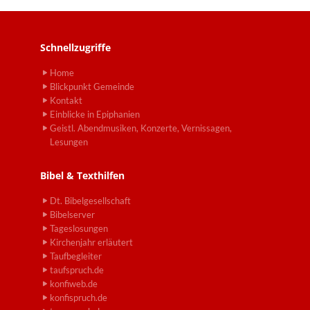
Schnellzugriffe
Home
Blickpunkt Gemeinde
Kontakt
Einblicke in Epiphanien
Geistl. Abendmusiken, Konzerte, Vernissagen,
Lesungen
Bibel & Texthilfen
Dt. Bibelgesellschaft
Bibelserver
Tageslosungen
Kirchenjahr erläutert
Taufbegleiter
taufspruch.de
konfiweb.de
konfispruch.de