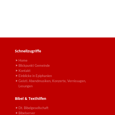
Schnellzugriffe
Home
Blickpunkt Gemeinde
Kontakt
Einblicke in Epiphanien
Geistl. Abendmusiken, Konzerte, Vernissagen,
Lesungen
Bibel & Texthilfen
Dt. Bibelgesellschaft
Bibelserver