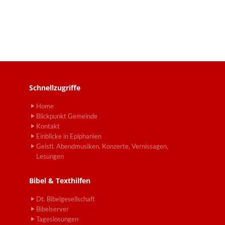
Schnellzugriffe
Home
Blickpunkt Gemeinde
Kontakt
Einblicke in Epiphanien
Geistl. Abendmusiken, Konzerte, Vernissagen,
Lesungen
Bibel & Texthilfen
Dt. Bibelgesellschaft
Bibelserver
Tageslosungen