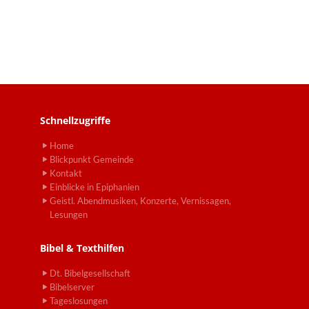
Schnellzugriffe
Home
Blickpunkt Gemeinde
Kontakt
Einblicke in Epiphanien
Geistl. Abendmusiken, Konzerte, Vernissagen,
Lesungen
Bibel & Texthilfen
Dt. Bibelgesellschaft
Bibelserver
Tageslosungen