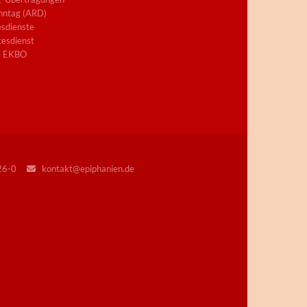
nntag (ARD)
sdienste
esdienst
e EKBO
226-0
kontakt@epiphanien.de
