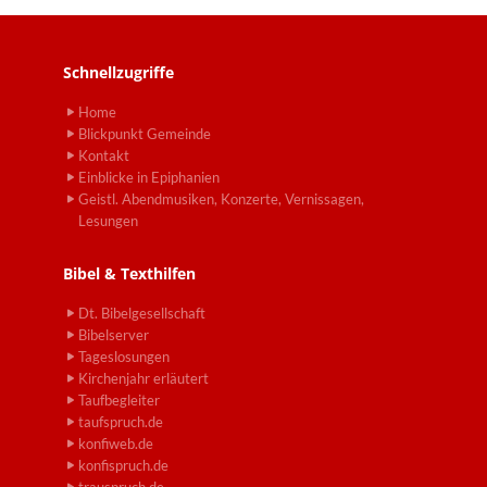
Schnellzugriffe
Home
Blickpunkt Gemeinde
Kontakt
Einblicke in Epiphanien
Geistl. Abendmusiken, Konzerte, Vernissagen,
Lesungen
Bibel & Texthilfen
Dt. Bibelgesellschaft
Bibelserver
Tageslosungen
Kirchenjahr erläutert
Taufbegleiter
taufspruch.de
konfiweb.de
konfispruch.de