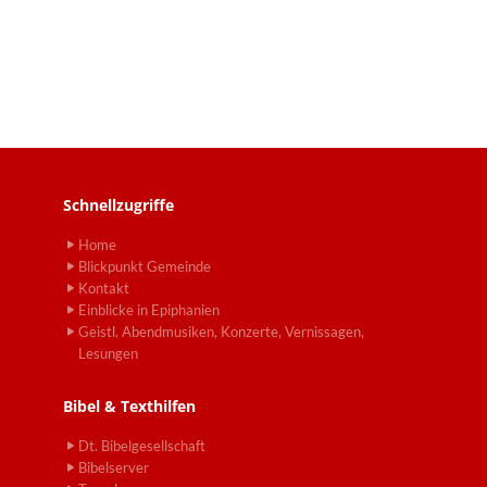
Schnellzugriffe
Home
Blickpunkt Gemeinde
Kontakt
Einblicke in Epiphanien
Geistl. Abendmusiken, Konzerte, Vernissagen,
Lesungen
Bibel & Texthilfen
Dt. Bibelgesellschaft
Bibelserver