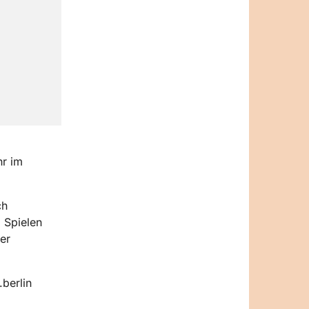
hr im
ch
 Spielen
er
berlin