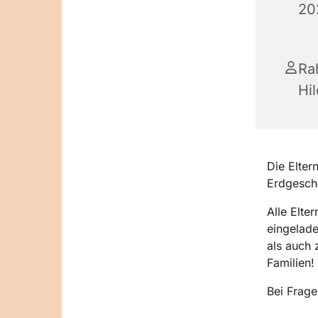
20
Ra
Hi
Die Elter
Erdgesch
Alle Elte
eingelade
als auch
Familien!
Bei Frag