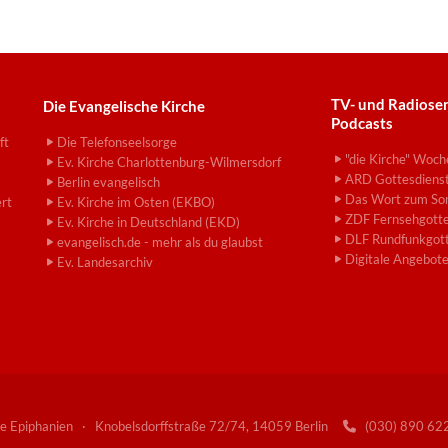
TV- und Radiose
Die Evangelische Kirche
Podcasts
ft
Die Telefonseelsorge
"die Kirche" Woch
Ev. Kirche Charlottenburg-Wilmersdorf
ARD Gottesdiens
Berlin evangelisch
Das Wort zum So
ert
Ev. Kirche im Osten (EKBO)
ZDF Fernsehgotte
Ev. Kirche in Deutschland (EKD)
DLF Rundfunkgott
evangelisch.de - mehr als du glaubst
Digitale Angebot
Ev. Landesarchiv
e Epiphanien · Knobelsdorffstraße 72/74, 14059 Berlin
(030) 890 6
