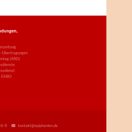
ndungen,
enzeitung
t-Übertragungen
nntag (ARD)
sdienste
esdienst
e EKBO
226-0
kontakt@epiphanien.de
