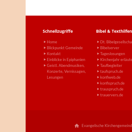
Schnellzugriffe
Bibel & Texthilfen
Home
Dt. Bibelgesellscha
Blickpunkt Gemeinde
Bibelserver
Kontakt
Tageslosungen
Einblicke in Epiphanien
Kirchenjahr erläut
Geistl. Abendmusiken,
Taufbegleiter
Konzerte, Vernissagen,
taufspruch.de
Lesungen
konfiweb.de
konfispruch.de
trauspruch.de
trauervers.de
Evangelische Kirchengemeind
