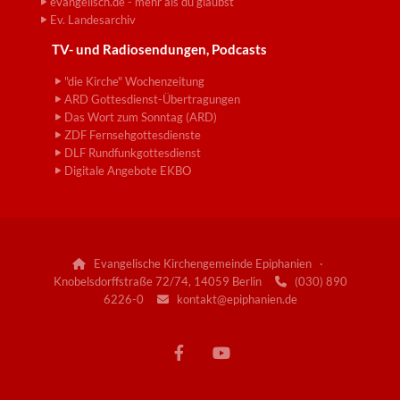
evangelisch.de - mehr als du glaubst
Ev. Landesarchiv
TV- und Radiosendungen, Podcasts
"die Kirche" Wochenzeitung
ARD Gottesdienst-Übertragungen
Das Wort zum Sonntag (ARD)
ZDF Fernsehgottesdienste
DLF Rundfunkgottesdienst
Digitale Angebote EKBO
Evangelische Kirchengemeinde Epiphanien ·

Knobelsdorffstraße 72/74, 14059 Berlin
(030) 890

6226-0
kontakt@epiphanien.de
