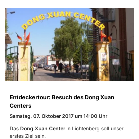
Entdeckertour: Besuch des Dong Xuan
Centers
Samstag, 07. Oktober 2017 um 14:00 Uhr
Das
D
o
n
g
X
u
a
n
Ce
n
t
e
r
in Lichtenberg soll unser
erstes Ziel sein.