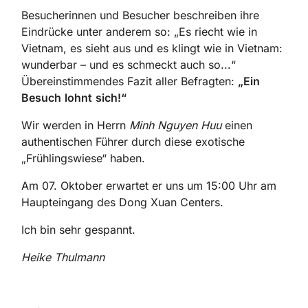
Besucherinnen und Besucher beschreiben ihre
Eindrücke unter anderem so: „Es riecht wie in
Vietnam, es sieht aus und es klingt wie in Vietnam:
wunderbar – und es schmeckt auch so...“
Übereinstimmendes Fazit aller Befragten:
„
Ei
n
B
e
s
u
c
h
l
o
h
n
t
s
i
c
h
!
“
Wir werden in Herrn
M
in
h
N
g
u
y
en
H
u
u
einen
authentischen Führer durch diese exotische
„Frühlingswiese“ haben.
Am 07. Oktober erwartet er uns um 15:00 Uhr am
Haupteingang des Dong Xuan Centers.
Ich bin sehr gespannt.
H
e
i
k
e
T
h
u
l
m
a
n
n