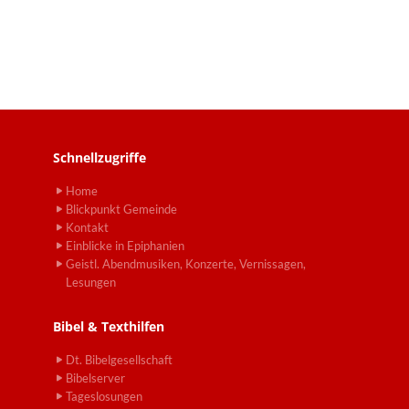
Schnellzugriffe
Home
Blickpunkt Gemeinde
Kontakt
Einblicke in Epiphanien
Geistl. Abendmusiken, Konzerte, Vernissagen,
Lesungen
Bibel & Texthilfen
Dt. Bibelgesellschaft
Bibelserver
Tageslosungen