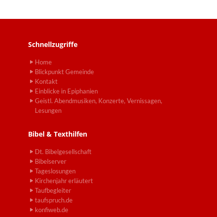
Schnellzugriffe
Home
Blickpunkt Gemeinde
Kontakt
Einblicke in Epiphanien
Geistl. Abendmusiken, Konzerte, Vernissagen,
Lesungen
Bibel & Texthilfen
Dt. Bibelgesellschaft
Bibelserver
Tageslosungen
Kirchenjahr erläutert
Taufbegleiter
taufspruch.de
konfiweb.de