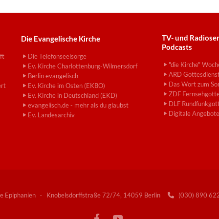
TV- und Radiose
Die Evangelische Kirche
Podcasts
ft
Die Telefonseelsorge
"die Kirche" Woch
Ev. Kirche Charlottenburg-Wilmersdorf
ARD Gottesdiens
Berlin evangelisch
Das Wort zum So
ert
Ev. Kirche im Osten (EKBO)
ZDF Fernsehgotte
Ev. Kirche in Deutschland (EKD)
DLF Rundfunkgott
evangelisch.de - mehr als du glaubst
Digitale Angebot
Ev. Landesarchiv
e Epiphanien · Knobelsdorffstraße 72/74, 14059 Berlin
(030) 890 6
