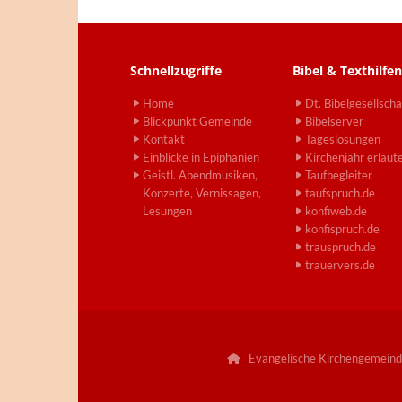
Schnellzugriffe
Bibel & Texthilfen
Home
Dt. Bibelgesellscha
Blickpunkt Gemeinde
Bibelserver
Kontakt
Tageslosungen
Einblicke in Epiphanien
Kirchenjahr erläut
Geistl. Abendmusiken,
Taufbegleiter
Konzerte, Vernissagen,
taufspruch.de
Lesungen
konfiweb.de
konfispruch.de
trauspruch.de
trauervers.de
Evangelische Kirchengemeind
