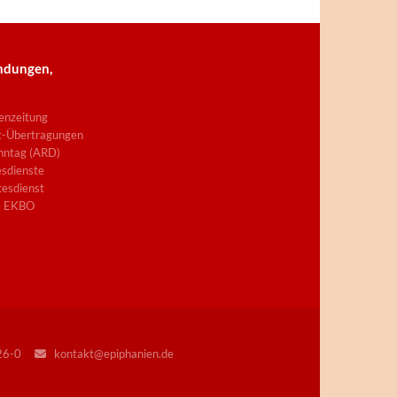
ndungen,
enzeitung
t-Übertragungen
nntag (ARD)
sdienste
esdienst
e EKBO
226-0
kontakt@epiphanien.de
