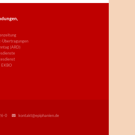
ndungen,
enzeitung
t-Übertragungen
nntag (ARD)
sdienste
esdienst
e EKBO
226-0
kontakt@epiphanien.de
