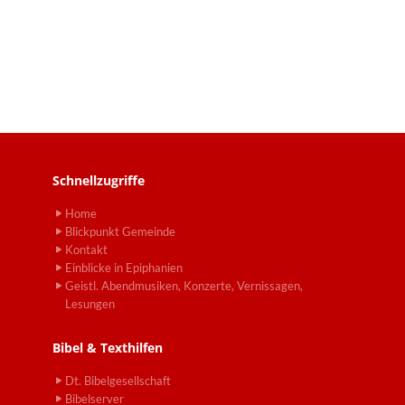
Schnellzugriffe
Home
Blickpunkt Gemeinde
Kontakt
Einblicke in Epiphanien
Geistl. Abendmusiken, Konzerte, Vernissagen,
Lesungen
Bibel & Texthilfen
Dt. Bibelgesellschaft
Bibelserver