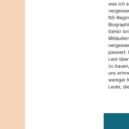
was ich a
vergessen
NS-Regime
Biographi
Gehör br
Mitläufer
vergessen
passiert.
Leid über
zu bauen,
uns erinn
weniger M
Leute, di