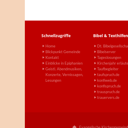
Schnellzugriffe
Bibel & Texthilfen
Home
Dt. Bibelgesellscha
Blickpunkt Gemeinde
Bibelserver
Kontakt
Tageslosungen
Einblicke in Epiphanien
Kirchenjahr erläut
Geistl. Abendmusiken,
Taufbegleiter
Konzerte, Vernissagen,
taufspruch.de
Lesungen
konfiweb.de
konfispruch.de
trauspruch.de
trauervers.de
Evangelische Kirchengemeind
