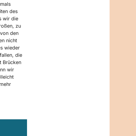
emals
iten des
 wir die
roßen, zu
 von den
en nicht
es wieder
allen, die
t Brücken
nn wir
leicht
 mehr