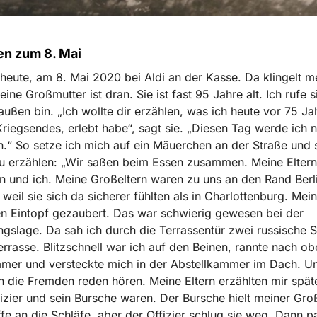
n zum 8. Mai
 heute, am 8. Mai 2020 bei Aldi an der Kasse. Da klingelt m
ine Großmutter ist dran. Sie ist fast 95 Jahre alt. Ich rufe s
raußen bin. „Ich wollte dir erzählen, was ich heute vor 75 J
riegsendes, erlebt habe“, sagt sie. „Diesen Tag werde ich n
.“ So setze ich mich auf ein Mäuerchen an der Straße und 
u erzählen: „Wir saßen beim Essen zusammen. Meine Eltern
n und ich. Meine Großeltern waren zu uns an den Rand Berl
weil sie sich da sicherer fühlten als in Charlottenburg. Mei
en Eintopf gezaubert. Das war schwierig gewesen bei der
gslage. Da sah ich durch die Terrassentür zwei russische 
errasse. Blitzschnell war ich auf den Beinen, rannte nach ob
mer und versteckte mich in der Abstellkammer im Dach. U
h die Fremden reden hören. Meine Eltern erzählten mir spät
fizier und sein Bursche waren. Der Bursche hielt meiner Gro
fe an die Schläfe, aber der Offizier schlug sie weg. Dann p