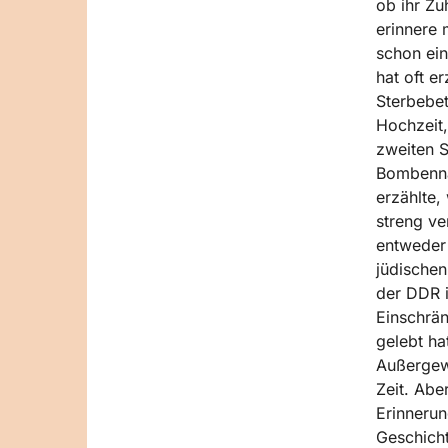
ob ihr Zu
erinnere 
schon ein
hat oft e
Sterbebet
Hochzeit,
zweiten S
Bombennäc
erzählte,
streng ve
entweder 
jüdischen
der DDR i
Einschrän
gelebt ha
Außergewö
Zeit. Abe
Erinnerun
Geschicht