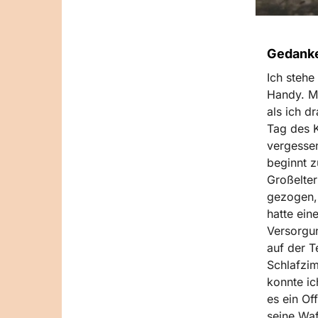
Gedanke
Ich stehe
Handy. Me
als ich d
Tag des K
vergessen
beginnt z
Großelter
gezogen, 
hatte ein
Versorgun
auf der T
Schlafzim
konnte ic
es ein Of
seine Waf