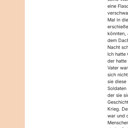
eine Flas
verschwan
Mal in di
erschieße
könnten, 
dem Dach.
Nacht sch
Ich hatte
der hatte
Vater war
sich nich
sie diese 
Soldaten 
der sie s
Geschicht
Krieg. De
war und d
Menschen 