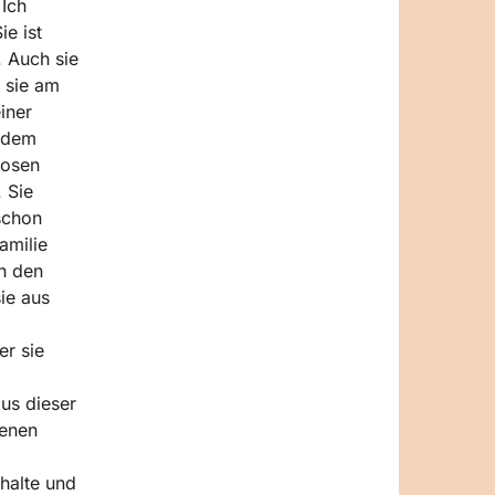
 Ich
e ist
 Auch sie
e sie am
iner
f dem
losen
 Sie
schon
amilie
ch den
ie aus
er sie
us dieser
genen
 halte und