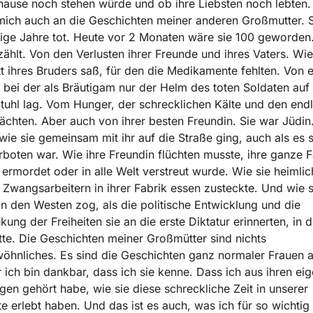
hause noch stehen würde und ob ihre Liebsten noch lebten.
mich auch an die Geschichten meiner anderen Großmutter. Si
ige Jahre tot. Heute vor 2 Monaten wäre sie 100 geworden.
rzählt. Von den Verlusten ihrer Freunde und ihres Vaters. Wi
t ihres Bruders saß, für den die Medikamente fehlten. Von e
 bei der als Bräutigam nur der Helm des toten Soldaten au
tuhl lag. Vom Hunger, der schrecklichen Kälte und den end
hten. Aber auch von ihrer besten Freundin. Sie war Jüdin.
 wie sie gemeinsam mit ihr auf die Straße ging, auch als es 
rboten war. Wie ihre Freundin flüchten musste, ihre ganze F
ermordet oder in alle Welt verstreut wurde. Wie sie heimli
 Zwangsarbeitern in ihrer Fabrik essen zusteckte. Und wie s
n den Westen zog, als die politische Entwicklung und die
kung der Freiheiten sie an die erste Diktatur erinnerten, in d
tte. Die Geschichten meiner Großmütter sind nichts
hnliches. Es sind die Geschichten ganz normaler Frauen a
r ich bin dankbar, dass ich sie kenne. Dass ich aus ihren ei
gen gehört habe, wie sie diese schreckliche Zeit in unserer
e erlebt haben. Und das ist es auch, was ich für so wichtig