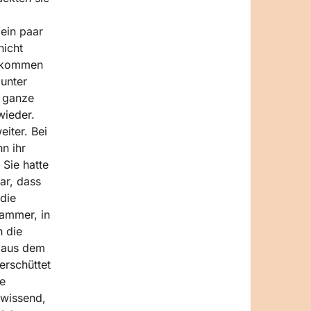
ein paar
nicht
erkommen
unter
e ganze
wieder.
iter. Bei
n ihr
 Sie hatte
ar, dass
 die
Kammer, in
h die
r aus dem
erschüttet
e
 wissend,