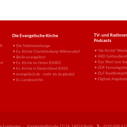
TV- und Radiose
Die Evangelische Kirche
Podcasts
ft
Die Telefonseelsorge
"die Kirche" Woch
Ev. Kirche Charlottenburg-Wilmersdorf
ARD Gottesdiens
Berlin evangelisch
Das Wort zum So
ert
Ev. Kirche im Osten (EKBO)
ZDF Fernsehgotte
Ev. Kirche in Deutschland (EKD)
DLF Rundfunkgott
evangelisch.de - mehr als du glaubst
Digitale Angebot
Ev. Landesarchiv
e Epiphanien · Knobelsdorffstraße 72/74, 14059 Berlin
(030) 890 6
