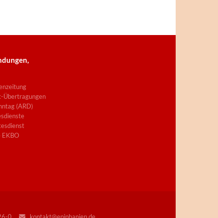
ndungen,
enzeitung
t-Übertragungen
nntag (ARD)
sdienste
esdienst
e EKBO
226-0
kontakt@epiphanien.de
