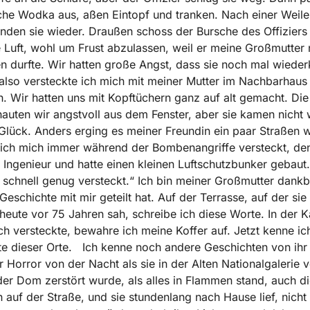
che Wodka aus, aßen Eintopf und tranken. Nach einer Weile
den sie wieder. Draußen schoss der Bursche des Offiziers 
e Luft, wohl um Frust abzulassen, weil er meine Großmutter 
n durfte. Wir hatten große Angst, dass sie noch mal wied
also versteckte ich mich mit meiner Mutter im Nachbarhaus 
 Wir hatten uns mit Kopftüchern ganz auf alt gemacht. Di
auten wir angstvoll aus dem Fenster, aber sie kamen nicht 
 Glück. Anders erging es meiner Freundin ein paar Straßen we
 ich mich immer während der Bombenangriffe versteckt, den
 Ingenieur und hatte einen kleinen Luftschutzbunker gebaut.
t schnell genug versteckt.“ Ich bin meiner Großmutter dankb
Geschichte mit mir geteilt hat. Auf der Terrasse, auf der sie
heute vor 75 Jahren sah, schreibe ich diese Worte. In der 
ich versteckte, bewahre ich meine Koffer auf. Jetzt kenne ic
e dieser Orte. Ich kenne noch andere Geschichten von ih
r Horror von der Nacht als sie in der Alten Nationalgalerie v
er Dom zerstört wurde, als alles in Flammen stand, auch di
auf der Straße, und sie stundenlang nach Hause lief, nicht