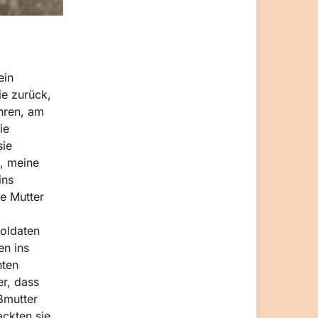
ein
ie zurück,
ahren, am
ie
sie
, meine
ins
ne Mutter
Soldaten
en ins
nten
er, dass
ßmutter
ackten sie