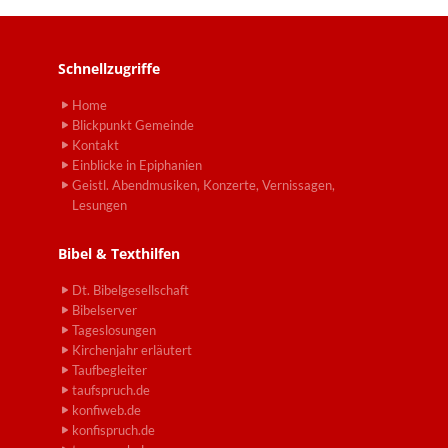
Schnellzugriffe
Home
Blickpunkt Gemeinde
Kontakt
Einblicke in Epiphanien
Geistl. Abendmusiken, Konzerte, Vernissagen,
Lesungen
Bibel & Texthilfen
Dt. Bibelgesellschaft
Bibelserver
Tageslosungen
Kirchenjahr erläutert
Taufbegleiter
taufspruch.de
konfiweb.de
konfispruch.de