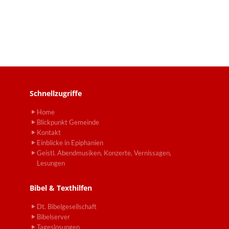
Schnellzugriffe
Home
Blickpunkt Gemeinde
Kontakt
Einblicke in Epiphanien
Geistl. Abendmusiken, Konzerte, Vernissagen,
Lesungen
Bibel & Texthilfen
Dt. Bibelgesellschaft
Bibelserver
Tageslosungen