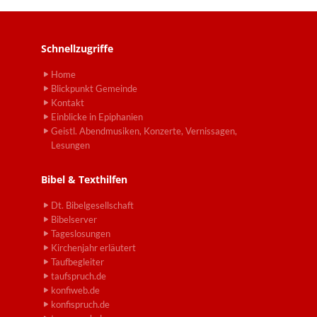
Schnellzugriffe
Home
Blickpunkt Gemeinde
Kontakt
Einblicke in Epiphanien
Geistl. Abendmusiken, Konzerte, Vernissagen,
Lesungen
Bibel & Texthilfen
Dt. Bibelgesellschaft
Bibelserver
Tageslosungen
Kirchenjahr erläutert
Taufbegleiter
taufspruch.de
konfiweb.de
konfispruch.de