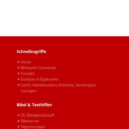
Schnellzugriffe
Home
Blickpunkt Gemeinde
Kontakt
Einblicke in Epiphanien
Geistl. Abendmusiken, Konzerte, Vernissagen,
Lesungen
Bibel & Texthilfen
Dt. Bibelgesellschaft
Bibelserver
Tageslosungen