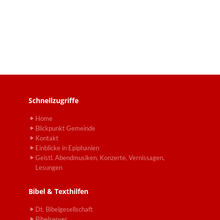
Schnellzugriffe
Home
Blickpunkt Gemeinde
Kontakt
Einblicke in Epiphanien
Geistl. Abendmusiken, Konzerte, Vernissagen,
Lesungen
Bibel & Texthilfen
Dt. Bibelgesellschaft
Bibelserver