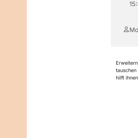
15
Mo
Erweitern
tauschen 
hilft ihne