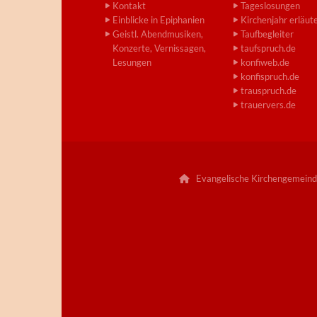
Kontakt
Tageslosungen
Einblicke in Epiphanien
Kirchenjahr erläut
Geistl. Abendmusiken,
Taufbegleiter
Konzerte, Vernissagen,
taufspruch.de
Lesungen
konfiweb.de
konfispruch.de
trauspruch.de
trauervers.de
Evangelische Kirchengemeind
