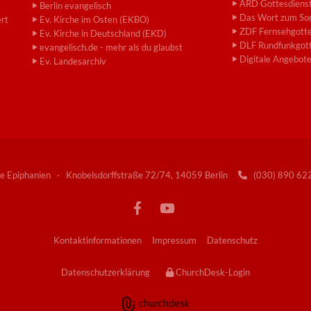
ARD Gottesdiens
Berlin evangelisch
Das Wort zum So
ert
Ev. Kirche im Osten (EKBO)
ZDF Fernsehgotte
Ev. Kirche in Deutschland (EKD)
DLF Rundfunkgott
evangelisch.de - mehr als du glaubst
Digitale Angebot
Ev. Landesarchiv
e Epiphanien · Knobelsdorffstraße 72/74, 14059 Berlin
(030) 890 6

Kontaktinformationen
Impressum
Datenschutz
Datenschutzerklärung
ChurchDesk-Login