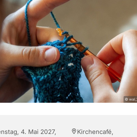
© wal_
enstag, 4. Mai 2027,
Kirchencafé,