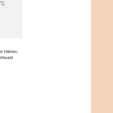
72,
nd Häklen,
illwald