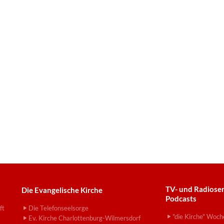
TV- und Radiose
Die Evangelische Kirche
Podcasts
ft
Die Telefonseelsorge
"die Kirche" Woch
Ev. Kirche Charlottenburg-Wilmersdorf