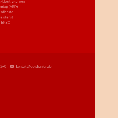
t-Übertragungen
nntag (ARD)
sdienste
esdienst
e EKBO
226-0
kontakt@epiphanien.de
