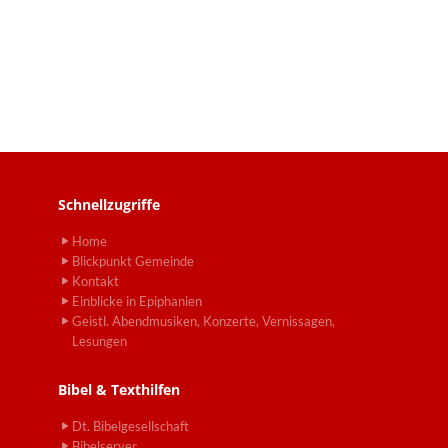
Schnellzugriffe
Home
Blickpunkt Gemeinde
Kontakt
Einblicke in Epiphanien
Geistl. Abendmusiken, Konzerte, Vernissagen,
Lesungen
Bibel & Texthilfen
Dt. Bibelgesellschaft
Bibelserver