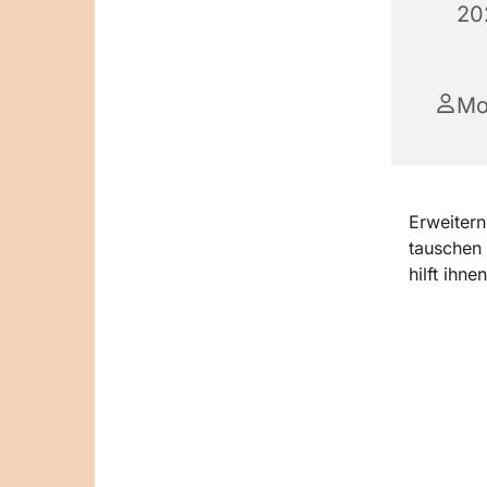
20
Mo
Erweitern
tauschen 
hilft ihne