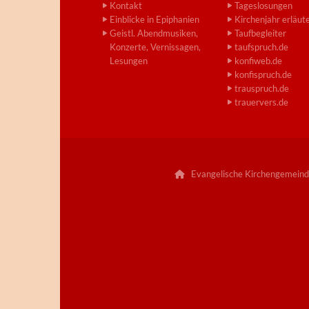
Kontakt
Tageslosungen
Einblicke in Epiphanien
Kirchenjahr erläut
Geistl. Abendmusiken,
Taufbegleiter
Konzerte, Vernissagen,
taufspruch.de
Lesungen
konfiweb.de
konfispruch.de
trauspruch.de
trauervers.de
Evangelische Kirchengemeind
