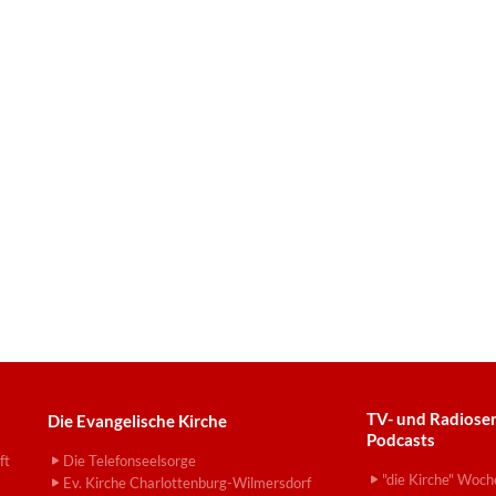
TV- und Radiose
Die Evangelische Kirche
Podcasts
ft
Die Telefonseelsorge
"die Kirche" Woch
Ev. Kirche Charlottenburg-Wilmersdorf