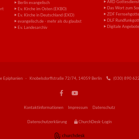
ARD Gottesdiens
Berlin evangelisch
Das Wort zum So
ert
Ev. Kirche im Osten (EKBO)
ZDF Fernsehgotte
Ev. Kirche in Deutschland (EKD)
DLF Rundfunkgott
evangelisch.de - mehr als du glaubst
Digitale Angebot
Ev. Landesarchiv
e Epiphanien · Knobelsdorffstraße 72/74, 14059 Berlin
(030) 890 6

Kontaktinformationen
Impressum
Datenschutz
Datenschutzerklärung
ChurchDesk-Login