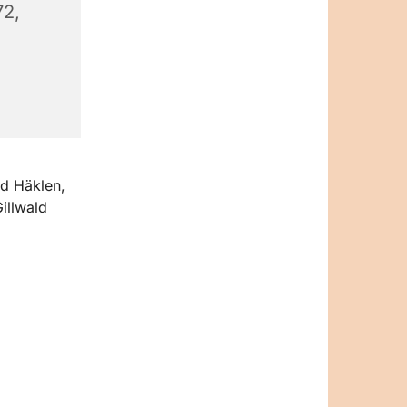
72,
nd Häklen,
illwald