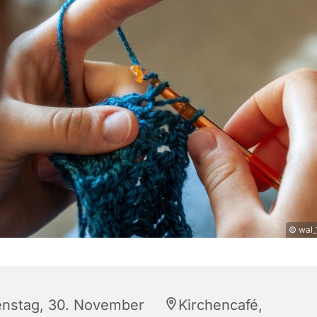
© wal_
enstag, 30. November
Kirchencafé,