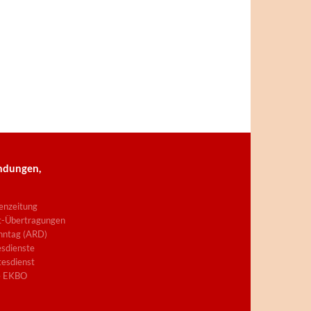
ndungen,
enzeitung
t-Übertragungen
nntag (ARD)
sdienste
esdienst
e EKBO