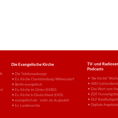
TV- und Radiose
Die Evangelische Kirche
Podcasts
ft
Die Telefonseelsorge
"die Kirche" Woch
Ev. Kirche Charlottenburg-Wilmersdorf
ARD Gottesdiens
Berlin evangelisch
Das Wort zum So
ert
Ev. Kirche im Osten (EKBO)
ZDF Fernsehgotte
Ev. Kirche in Deutschland (EKD)
DLF Rundfunkgott
evangelisch.de - mehr als du glaubst
Digitale Angebot
Ev. Landesarchiv