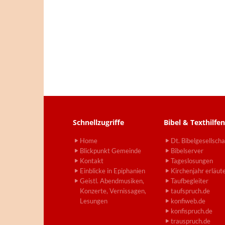
Schnellzugriffe
Bibel & Texthilfen
Home
Dt. Bibelgesellscha
Blickpunkt Gemeinde
Bibelserver
Kontakt
Tageslosungen
Einblicke in Epiphanien
Kirchenjahr erläut
Geistl. Abendmusiken,
Taufbegleiter
Konzerte, Vernissagen,
taufspruch.de
Lesungen
konfiweb.de
konfispruch.de
trauspruch.de