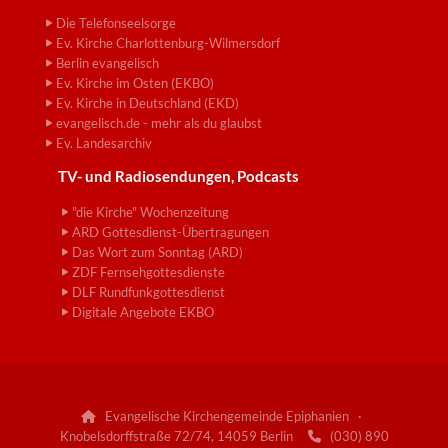
Die Telefonseelsorge
Ev. Kirche Charlottenburg-Wilmersdorf
Berlin evangelisch
Ev. Kirche im Osten (EKBO)
Ev. Kirche in Deutschland (EKD)
evangelisch.de - mehr als du glaubst
Ev. Landesarchiv
TV- und Radiosendungen, Podcasts
"die Kirche" Wochenzeitung
ARD Gottesdienst-Übertragungen
Das Wort zum Sonntag (ARD)
ZDF Fernsehgottesdienste
DLF Rundfunkgottesdienst
Digitale Angebote EKBO
Evangelische Kirchengemeinde Epiphanien ·

Knobelsdorffstraße 72/74, 14059 Berlin
(030) 890
