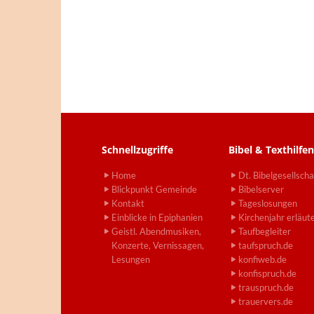
Schnellzugriffe
Bibel & Texthilfen
Home
Dt. Bibelgesellscha
Blickpunkt Gemeinde
Bibelserver
Kontakt
Tageslosungen
Einblicke in Epiphanien
Kirchenjahr erläut
Geistl. Abendmusiken,
Taufbegleiter
Konzerte, Vernissagen,
taufspruch.de
Lesungen
konfiweb.de
konfispruch.de
trauspruch.de
trauervers.de