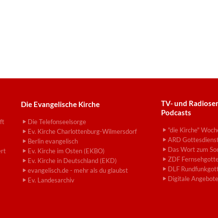
TV- und Radiose
Die Evangelische Kirche
Podcasts
ft
Die Telefonseelsorge
"die Kirche" Woch
Ev. Kirche Charlottenburg-Wilmersdorf
ARD Gottesdiens
Berlin evangelisch
Das Wort zum So
ert
Ev. Kirche im Osten (EKBO)
ZDF Fernsehgotte
Ev. Kirche in Deutschland (EKD)
DLF Rundfunkgott
evangelisch.de - mehr als du glaubst
Digitale Angebot
Ev. Landesarchiv