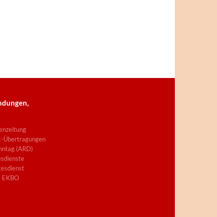
ndungen,
enzeitung
t-Übertragungen
nntag (ARD)
sdienste
esdienst
e EKBO