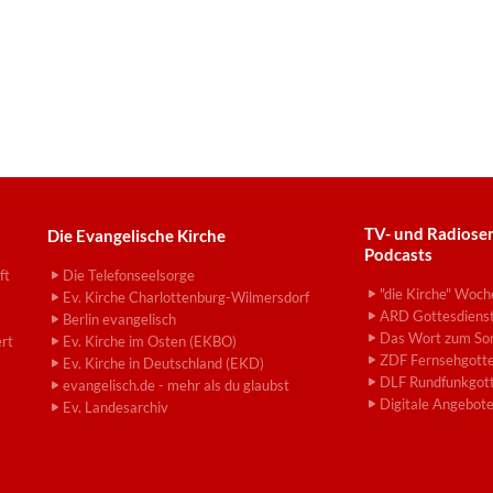
TV- und Radiose
Die Evangelische Kirche
Podcasts
ft
Die Telefonseelsorge
"die Kirche" Woch
Ev. Kirche Charlottenburg-Wilmersdorf
ARD Gottesdiens
Berlin evangelisch
Das Wort zum So
ert
Ev. Kirche im Osten (EKBO)
ZDF Fernsehgotte
Ev. Kirche in Deutschland (EKD)
DLF Rundfunkgott
evangelisch.de - mehr als du glaubst
Digitale Angebot
Ev. Landesarchiv