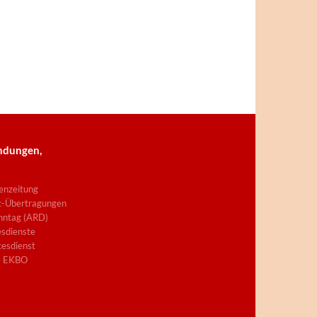
ndungen,
enzeitung
t-Übertragungen
nntag (ARD)
sdienste
esdienst
e EKBO