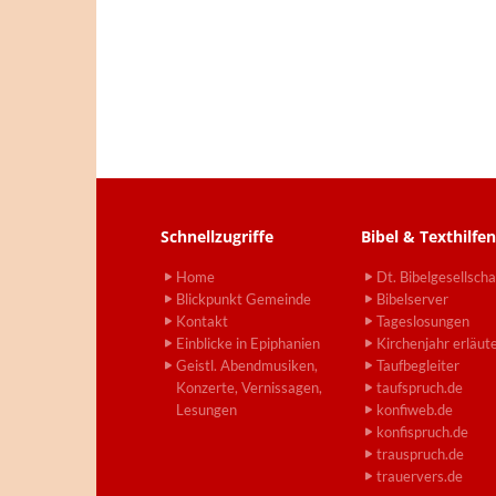
Schnellzugriffe
Bibel & Texthilfen
Home
Dt. Bibelgesellscha
Blickpunkt Gemeinde
Bibelserver
Kontakt
Tageslosungen
Einblicke in Epiphanien
Kirchenjahr erläut
Geistl. Abendmusiken,
Taufbegleiter
Konzerte, Vernissagen,
taufspruch.de
Lesungen
konfiweb.de
konfispruch.de
trauspruch.de
trauervers.de