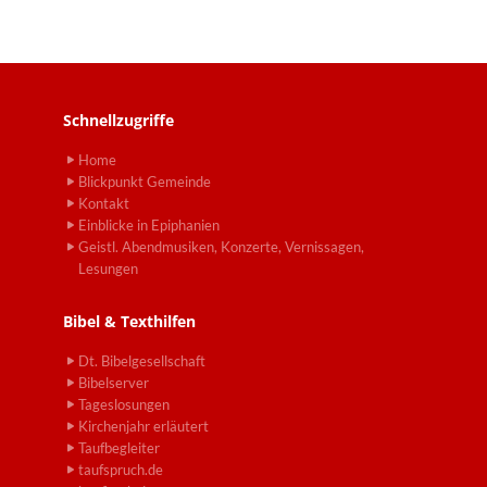
Schnellzugriffe
Home
Blickpunkt Gemeinde
Kontakt
Einblicke in Epiphanien
Geistl. Abendmusiken, Konzerte, Vernissagen,
Lesungen
Bibel & Texthilfen
Dt. Bibelgesellschaft
Bibelserver
Tageslosungen
Kirchenjahr erläutert
Taufbegleiter
taufspruch.de