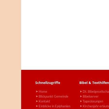
Schnellzugriffe
Bibel & Texthilfen
Home
Dt. Bibelgesellscha
Blickpunkt Gemeinde
Bibelserver
Kontakt
Tageslosungen
Einblicke in Epiphanien
Kirchenjahr erläut