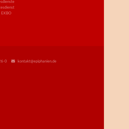
sdienste
esdienst
e EKBO
226-0
kontakt@epiphanien.de
