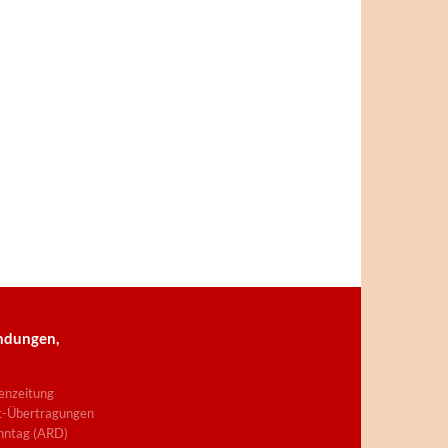
ndungen,
enzeitung
t-Übertragungen
nntag (ARD)