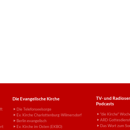
TV- und Radiose
Die Evangelische Kirche
Podcasts
ft
Die Telefonseelsorge
"die Kirche" Woch
Ev. Kirche Charlottenburg-Wilmersdorf
ARD Gottesdiens
Berlin evangelisch
Das Wort zum So
ert
Ev. Kirche im Osten (EKBO)